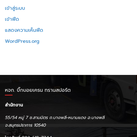
เข้าสู่ระบบ
เข้าฟีด
แสดงความเห็นฟีด
WordPress.org
หจก. บิ๊กบอยเครน ทรานสปอร์ต
สำนักงาน
55/54 หมู่ 7 ซ.สามมิตร ถ.บางพลี-หนามแดง อ.บางพลี
จ.สมุทรปราการ 10540