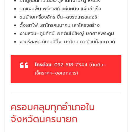
ยกตู้คอนเทนเนอร์/ตู้สำนักงาน/ตู้ RACK
ยกแผ่นพื้น พรีคาสท์ แผ่นผนัง แผ่นสำเร็จ
ขนย้ายเครื่องจักร ขึ้น–ลงรถเทรลเลอร์
ตั้งเสาไฟ เสาโทรคมนาคม เสาโครงสร้าง
งานสวน–ภูมิทัศน์: ยกต้นไม้ใหญ่ ยกศาลพระภูมิ
งานรีสอร์ต/แคมป์ปิ้ง: ยกโดม ยกบ้านน็อคดาวน์
โทรด่วน:
092-618-7344 (นัดคิว–
เช็คราคา–ขอเอกสาร)
ครอบคลุมทุกอำเภอใน
จังหวัดนครนายก