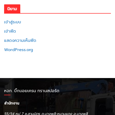
นิยาม
เข้าสู่ระบบ
เข้าฟีด
แสดงความเห็นฟีด
WordPress.org
หจก. บิ๊กบอยเครน ทรานสปอร์ต
สำนักงาน
55/54 หมู่ 7 ซ.สามมิตร ถ.บางพลี-หนามแดง อ.บางพลี