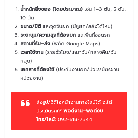
น้ำหนักสิ่งของ (โดยประมาณ)
เช่น 1–3 ตัน, 5 ตัน,
10 ตัน
ขนาด/มิติ
และจุดจับยก (มีหูยก/สลิงได้ไหม)
ระยะบูม/ความสูงที่ต้องยก
และพื้นที่จอดรถ
สถานที่รับ–ส่ง
(พิกัด Google Maps)
เวลาใช้งาน
(รายชั่วโมง/เหมาวัน/กลางคืน/วัน
หยุด)
เอกสารที่ต้องใช้
(ประกันงานยก/ปจ.2/บัตรผ่าน
หน่วยงาน)
ส่งรูป/วิดีโอหน้างานทางไลน์ได้ จะได้
ประเมินรถให้
พอดีงาน–พอดีงบ
โทร/ไลน์:
092-618-7344