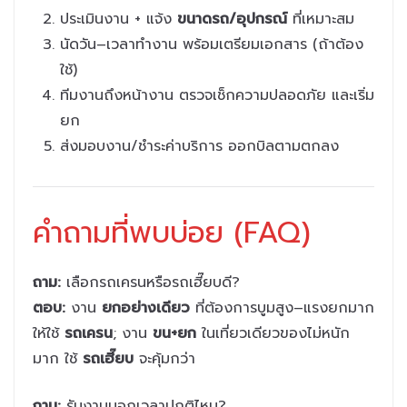
ประเมินงาน + แจ้ง
ขนาดรถ/อุปกรณ์
ที่เหมาะสม
นัดวัน–เวลาทำงาน พร้อมเตรียมเอกสาร (ถ้าต้อง
ใช้)
ทีมงานถึงหน้างาน ตรวจเช็กความปลอดภัย และเริ่ม
ยก
ส่งมอบงาน/ชำระค่าบริการ ออกบิลตามตกลง
คำถามที่พบบ่อย (FAQ)
ถาม:
เลือกรถเครนหรือรถเฮี๊ยบดี?
ตอบ:
งาน
ยกอย่างเดียว
ที่ต้องการบูมสูง–แรงยกมาก
ให้ใช้
รถเครน
; งาน
ขน+ยก
ในเที่ยวเดียวของไม่หนัก
มาก ใช้
รถเฮี๊ยบ
จะคุ้มกว่า
ถาม:
รับงานนอกเวลาปกติไหม?