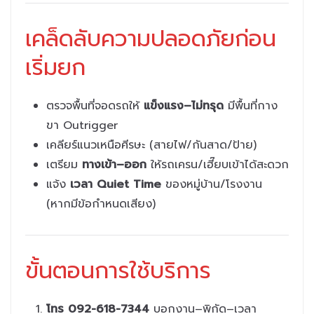
เคล็ดลับความปลอดภัยก่อน
เริ่มยก
ตรวจพื้นที่จอดรถให้
แข็งแรง–ไม่ทรุด
มีพื้นที่กาง
ขา Outrigger
เคลียร์แนวเหนือศีรษะ (สายไฟ/กันสาด/ป้าย)
เตรียม
ทางเข้า–ออก
ให้รถเครน/เฮี๊ยบเข้าได้สะดวก
แจ้ง
เวลา Quiet Time
ของหมู่บ้าน/โรงงาน
(หากมีข้อกำหนดเสียง)
ขั้นตอนการใช้บริการ
โทร 092-618-7344
บอกงาน–พิกัด–เวลา