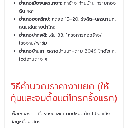
อำเภอเมืองนครนายก
: ท่าช้าง ท้ายบ้าน ทรายกอง
ดิน ฯลฯ
อำเภอองครักษ์
: คลอง 15–20, รังสิต–นครนายก,
ถนนเส้นสายน้ำไหล
อำเภอปากพลี
: เส้น 33, โครงการก่อสร้าง/
โรงงาน/ฟาร์ม
อำเภอบ้านนา
: ตลาดบ้านนา–สาย 3049 โกดังและ
ไซต์งานต่าง ๆ
วิธีคำนวณราคางานยก (ให้
คุ้มและจบตั้งแต่โทรครั้งแรก)
เพื่อเสนอราคาที่ตรงงบและความปลอดภัย โปรดแจ้ง
ข้อมูลนี้ตอนโทร: