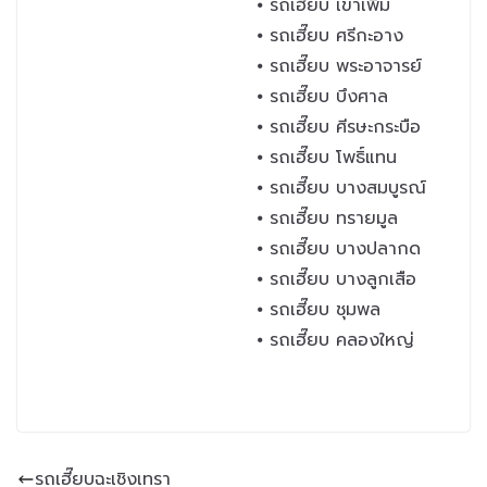
⦁ รถเฮี๊ยบ เขาเพิ่ม
⦁ รถเฮี๊ยบ ศรีกะอาง
⦁ รถเฮี๊ยบ พระอาจารย์
⦁ รถเฮี๊ยบ บึงศาล
⦁ รถเฮี๊ยบ ศีรษะกระบือ
⦁ รถเฮี๊ยบ โพธิ์แทน
⦁ รถเฮี๊ยบ บางสมบูรณ์
⦁ รถเฮี๊ยบ ทรายมูล
⦁ รถเฮี๊ยบ บางปลากด
⦁ รถเฮี๊ยบ บางลูกเสือ
⦁ รถเฮี๊ยบ ชุมพล
⦁ รถเฮี๊ยบ คลองใหญ่
รถเฮี๊ยบฉะเชิงเทรา