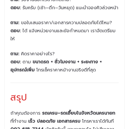
ตอบ:
รับครับ (เช้า–ดึก–วันหยุด) แนะนำจองคิวล่วงหน้า
ถาม:
ขอใบเสนอราคา/เอกสารความปลอดภัยได้ไหม?
ตอบ:
ได้ แจ้งหน่วยงานและข้อกำหนดมา เราจัดเตรียม
ให้
ถาม:
คิดราคาอย่างไร?
ตอบ:
ตาม
ขนาดรถ + ชั่วโมงงาน + ระยะทาง +
อุปกรณ์เพิ่ม
โทรเช็คราคาหน้างานจริงดีที่สุด
สรุป
ถ้าคุณต้องการ
รถเครน–รถเฮี๊ยบในจังหวัดนครนายก
ที่ทำงาน
เร็ว ปลอดภัย เอกสารครบ
โทรหาเราได้ทันที