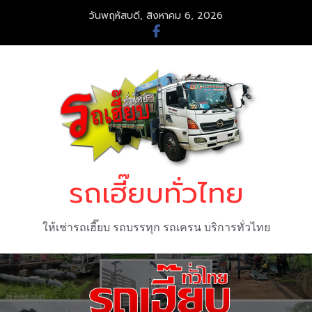
Skip
วันพฤหัสบดี, สิงหาคม 6, 2026
to
content
รถเฮี๊ยบทั่วไทย
ให้เช่ารถเฮี๊ยบ รถบรรทุก รถเครน บริการทั่วไทย