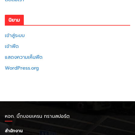
นิยาม
เข้าสู่ระบบ
เข้าฟีด
แสดงความเห็นฟีด
WordPress.org
หจก. บิ๊กบอยเครน ทรานสปอร์ต
สำนักงาน