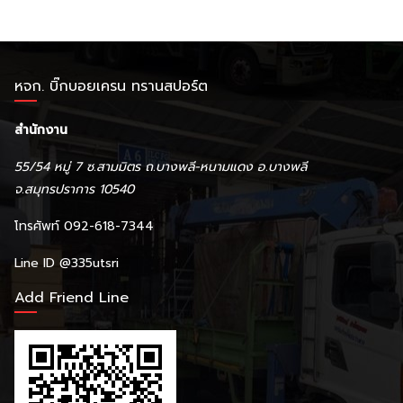
หจก. บิ๊กบอยเครน ทรานสปอร์ต
สำนักงาน
55/54 หมู่ 7 ซ.สามมิตร ถ.บางพลี-หนามแดง อ.บางพลี
จ.สมุทรปราการ 10540
โทรศัพท์ 092-618-7344
Line ID
@335utsri
Add Friend Line