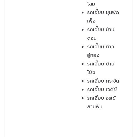
โสม
รถเฮี๊ยบ ขุนพัด
เพ็ง
รถเฮี๊ยบ บ้าน
ดอน
รถเฮี๊ยบ ท้าว
อู่ทอง
รถเฮี๊ยบ บ้าน
โข้ง
รถเฮี๊ยบ กระจัน
รถเฮี๊ยบ เจดีย์
รถเฮี๊ยบ จรเข้
สามพัน