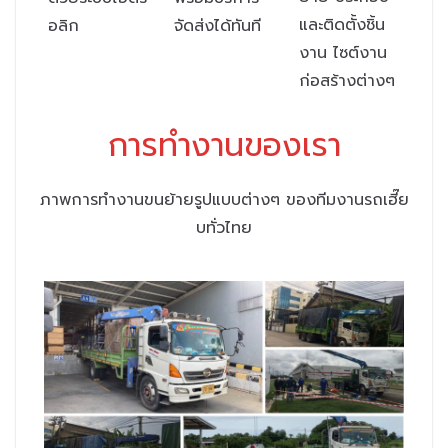
และติดตั้งชิ้น
อลิก
จัดส่งได้ทันที
งาน ไซต์งาน
ก่อสร้างต่างๆ
การทำงานของเรา
ภาพการทำงานขนย้ายรูปแบบต่างๆ ของทีมงานรถเฮี๊ย
บทั่วไทย