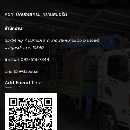
หจก. บิ๊กบอยเครน ทรานสปอร์ต
สำนักงาน
55/54 หมู่ 7 ซ.สามมิตร ถ.บางพลี-หนามแดง อ.บางพลี
จ.สมุทรปราการ 10540
โทรศัพท์ 092-618-7344
Line ID
@335utsri
Add Friend Line