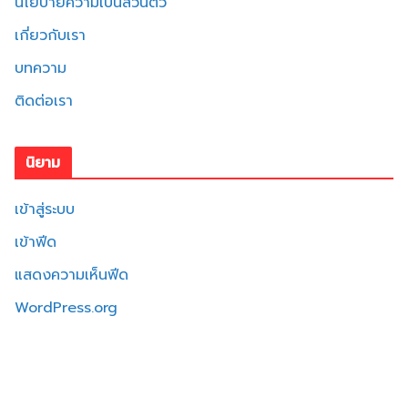
นโยบายความเป็นส่วนตัว
เกี่ยวกับเรา
บทความ
ติดต่อเรา
นิยาม
เข้าสู่ระบบ
เข้าฟีด
แสดงความเห็นฟีด
WordPress.org