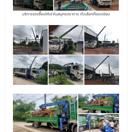
บริการรถเฮี๊ยบให้เช่าในสมุทรปราการ ตัวเลือกที่ยอดนิยม