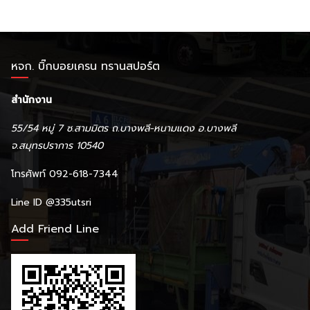
หจก. บิ๊กบอยเครน ทรานสปอร์ต
สำนักงาน
55/54 หมู่ 7 ซ.สามมิตร ถ.บางพลี-หนามแดง อ.บางพลี
จ.สมุทรปราการ 10540
โทรศัพท์ 092-618-7344
Line ID
@335utsri
Add Friend Line