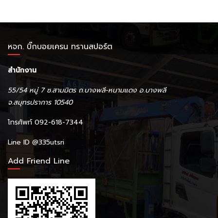
หจก. บิ๊กบอยเครน ทรานสปอร์ต
สำนักงาน
55/54 หมู่ 7 ซ.สามมิตร ถ.บางพลี-หนามแดง อ.บางพลี
จ.สมุทรปราการ 10540
โทรศัพท์ 092-618-7344
Line ID
@335utsri
Add Friend Line