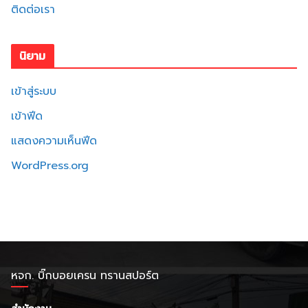
ติดต่อเรา
นิยาม
เข้าสู่ระบบ
เข้าฟีด
แสดงความเห็นฟีด
WordPress.org
หจก. บิ๊กบอยเครน ทรานสปอร์ต