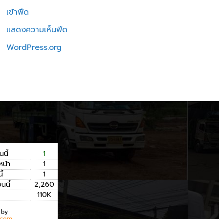
เข้าฟีด
แสดงความเห็นฟีด
WordPress.org
นนี้
1
หน้า
1
ี้
1
อนนี้
2,260
110K
 by
.com