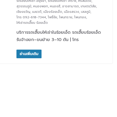
รถเฮี๊ยบให้เช่า อยุธยา
,
รถเฮี๊ยบให้เช่า โคราช
,
ศรีสมเด็จ
,
สุวรรณภูมิ
,
หนองพอก
,
หนองฮี
,
อาจสามารถ
,
เกษตรวิสัย
,
เชียงขวัญ
,
เมยวดี
,
เมืองร้อยเอ็ด
,
เมืองสรวง
,
เสลภูมิ
,
โทร 092-618-7344
,
โพธิ์ชัย
,
โพนทราย
,
โพนทอง
,
ให้เช่ารถเฮี๊ยบ ร้อยเอ็ด
บริการรถเฮี๊ยบให้เช่าในร้อยเอ็ด รถเฮี๊ยบร้อยเอ็ด
รับจ้างยก–ขนย้าย 3–10 ตัน | โทร
อ่านเพิ่มเติม