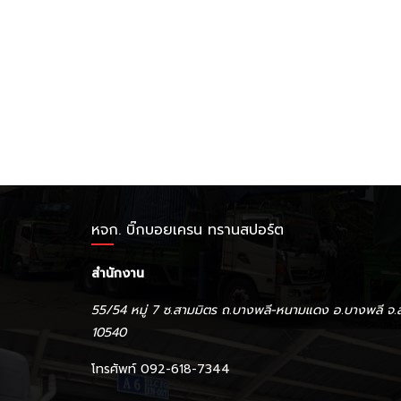
หจก. บิ๊กบอยเครน ทรานสปอร์ต
สำนักงาน
55/54 หมู่ 7 ซ.สามมิตร ถ.บางพลี-หนามแดง อ.บางพลี จ.
10540
โทรศัพท์ 092-618-7344