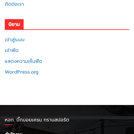
ติดต่อเรา
นิยาม
เข้าสู่ระบบ
เข้าฟีด
แสดงความเห็นฟีด
WordPress.org
หจก. บิ๊กบอยเครน ทรานสปอร์ต