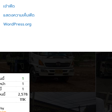
เข้าฟีด
แสดงความเห็นฟีด
WordPress.org
นนี้
1
หน้า
1
ี้
1
อนนี้
2,578
111K
 by
.com