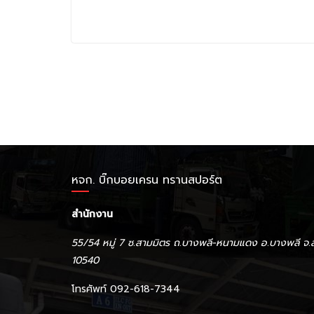
หจก. บิ๊กบอยเครน ทรานสปอร์ต
สำนักงาน
55/54 หมู่ 7 ซ.สามมิตร ถ.บางพลี-หนามแดง อ.บางพลี จ.
10540
โทรศัพท์ 092-618-7344