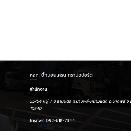
หจก. บิ๊กบอยเครน ทรานสปอร์ต
สำนักงาน
55/54 หมู่ 7 ซ.สามมิตร ถ.บางพลี-หนามแดง อ.บางพลี จ.
10540
โทรศัพท์ 092-618-7344