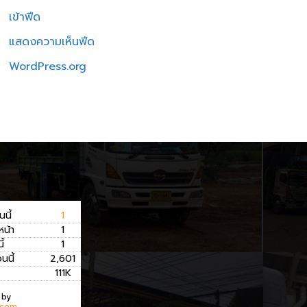
เข้าฟีด
แสดงความเห็นฟีด
WordPress.org
นนี้
1
หน้า
1
ี้
1
อนนี้
2,601
111K
 by
.com