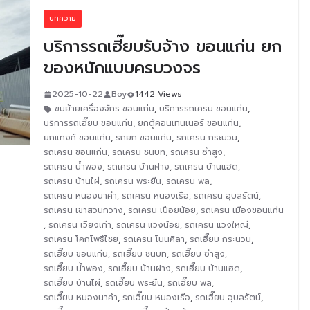
บทความ
บริการรถเฮี๊ยบรับจ้าง ขอนแก่น ยก
ของหนักแบบครบวงจร
2025-10-22
Boy
1442 Views
ขนย้ายเครื่องจักร ขอนแก่น
,
บริการรถเครน ขอนแก่น
,
บริการรถเฮี๊ยบ ขอนแก่น
,
ยกตู้คอนเทนเนอร์ ขอนแก่น
,
ยกแทงก์ ขอนแก่น
,
รถยก ขอนแก่น
,
รถเครน กระนวน
,
รถเครน ขอนแก่น
,
รถเครน ชนบท
,
รถเครน ซำสูง
,
รถเครน น้ำพอง
,
รถเครน บ้านฝาง
,
รถเครน บ้านแฮด
,
รถเครน บ้านไผ่
,
รถเครน พระยืน
,
รถเครน พล
,
รถเครน หนองนาคำ
,
รถเครน หนองเรือ
,
รถเครน อุบลรัตน์
,
รถเครน เขาสวนกวาง
,
รถเครน เปือยน้อย
,
รถเครน เมืองขอนแก่น
,
รถเครน เวียงเก่า
,
รถเครน แวงน้อย
,
รถเครน แวงใหญ่
,
รถเครน โคกโพธิ์ไชย
,
รถเครน โนนศิลา
,
รถเฮี๊ยบ กระนวน
,
รถเฮี๊ยบ ขอนแก่น
,
รถเฮี๊ยบ ชนบท
,
รถเฮี๊ยบ ซำสูง
,
รถเฮี๊ยบ น้ำพอง
,
รถเฮี๊ยบ บ้านฝาง
,
รถเฮี๊ยบ บ้านแฮด
,
รถเฮี๊ยบ บ้านไผ่
,
รถเฮี๊ยบ พระยืน
,
รถเฮี๊ยบ พล
,
รถเฮี๊ยบ หนองนาคำ
,
รถเฮี๊ยบ หนองเรือ
,
รถเฮี๊ยบ อุบลรัตน์
,