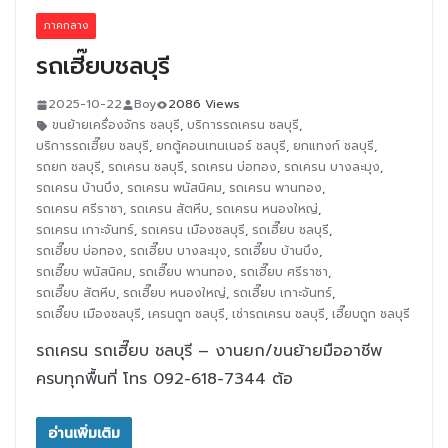
ภาคกลาง
รถเฮี๊ยบชลบุรี
2025-10-22
Boy
2086 Views
ขนย้ายเครื่องจักร ชลบุรี
,
บริการรถเครน ชลบุรี
,
บริการรถเฮี๊ยบ ชลบุรี
,
ยกตู้คอนเทนเนอร์ ชลบุรี
,
ยกแทงก์ ชลบุรี
,
รถยก ชลบุรี
,
รถเครน ชลบุรี
,
รถเครน บ่อทอง
,
รถเครน บางละมุง
,
รถเครน บ้านบึง
,
รถเครน พนัสนิคม
,
รถเครน พานทอง
,
รถเครน ศรีราชา
,
รถเครน สัตหีบ
,
รถเครน หนองใหญ่
,
รถเครน เกาะจันทร์
,
รถเครน เมืองชลบุรี
,
รถเฮี๊ยบ ชลบุรี
,
รถเฮี๊ยบ บ่อทอง
,
รถเฮี๊ยบ บางละมุง
,
รถเฮี๊ยบ บ้านบึง
,
รถเฮี๊ยบ พนัสนิคม
,
รถเฮี๊ยบ พานทอง
,
รถเฮี๊ยบ ศรีราชา
,
รถเฮี๊ยบ สัตหีบ
,
รถเฮี๊ยบ หนองใหญ่
,
รถเฮี๊ยบ เกาะจันทร์
,
รถเฮี๊ยบ เมืองชลบุรี
,
เครนถูก ชลบุรี
,
เช่ารถเครน ชลบุรี
,
เฮี๊ยบถูก ชลบุรี
รถเครน รถเฮี๊ยบ ชลบุรี – งานยก/ขนย้ายมืออาชีพ
ครบทุกพื้นที่ โทร 092-618-7344 ต้อ
อ่านเพิ่มเติม