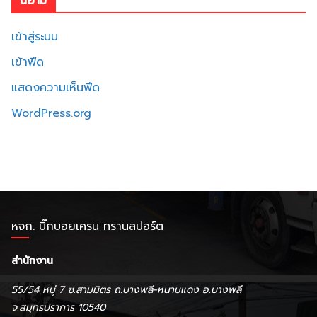
นิยาม
เข้าสู่ระบบ
เข้าฟีด
แสดงความเห็นฟีด
WordPress.org
หจก. บิ๊กบอยเครน ทรานสปอร์ต
สำนักงาน
55/54 หมู่ 7 ซ.สามมิตร ถ.บางพลี-หนามแดง อ.บางพลี
จ.สมุทรปราการ 10540