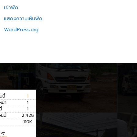
เข้าฟีด
แสดงความเห็นฟีด
WordPress.org
นนี้
1
หน้า
1
ี้
1
อนนี้
2,428
110K
 by
.com