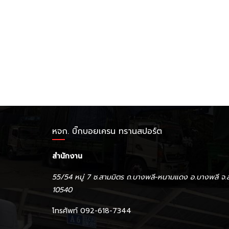
หจก. บิ๊กบอยเครน ทรานสปอร์ต
สำนักงาน
55/54 หมู่ 7 ซ.สามมิตร ถ.บางพลี-หนามแดง อ.บางพลี จ.
10540
โทรศัพท์ 092-618-7344