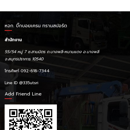
หจก. บิ๊กบอยเครน ทรานสปอร์ต
สำนักงาน
55/54 หมู่ 7 ซ.สามมิตร ถ.บางพลี-หนามแดง อ.บางพลี
จ.สมุทรปราการ 10540
โทรศัพท์ 092-618-7344
Line ID
@335utsri
Add Friend Line