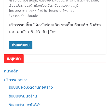
ศรีสมเด็จ
,
สุวรรณภูมิ
,
หนองพอก
,
หนองฮี
,
อาจสามารถ
,
เกษตรวิสัย
,
เชียงขวัญ
,
เมยวดี
,
เมืองร้อยเอ็ด
,
เมืองสรวง
,
เสลภูมิ
,
โทร 092-618-7344
,
โพธิ์ชัย
,
โพนทราย
,
โพนทอง
,
ให้เช่ารถเฮี๊ยบ ร้อยเอ็ด
บริการรถเฮี๊ยบให้เช่าในร้อยเอ็ด รถเฮี๊ยบร้อยเอ็ด รับจ้าง
ยก–ขนย้าย 3–10 ตัน | โทร
อ่านเพิ่มเติม
เมนูหลัก
หน้าหลัก
บริการของเรา
รับขนของไซต์งานก่อสร้าง
รับขนย้ายนั่งร้าน
รับขนย้ายเสาไฟฟ้า