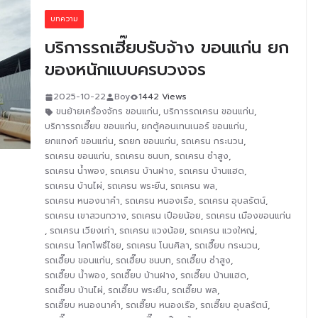
บทความ
บริการรถเฮี๊ยบรับจ้าง ขอนแก่น ยก
ของหนักแบบครบวงจร
2025-10-22
Boy
1442 Views
ขนย้ายเครื่องจักร ขอนแก่น
,
บริการรถเครน ขอนแก่น
,
บริการรถเฮี๊ยบ ขอนแก่น
,
ยกตู้คอนเทนเนอร์ ขอนแก่น
,
ยกแทงก์ ขอนแก่น
,
รถยก ขอนแก่น
,
รถเครน กระนวน
,
รถเครน ขอนแก่น
,
รถเครน ชนบท
,
รถเครน ซำสูง
,
รถเครน น้ำพอง
,
รถเครน บ้านฝาง
,
รถเครน บ้านแฮด
,
รถเครน บ้านไผ่
,
รถเครน พระยืน
,
รถเครน พล
,
รถเครน หนองนาคำ
,
รถเครน หนองเรือ
,
รถเครน อุบลรัตน์
,
รถเครน เขาสวนกวาง
,
รถเครน เปือยน้อย
,
รถเครน เมืองขอนแก่น
,
รถเครน เวียงเก่า
,
รถเครน แวงน้อย
,
รถเครน แวงใหญ่
,
รถเครน โคกโพธิ์ไชย
,
รถเครน โนนศิลา
,
รถเฮี๊ยบ กระนวน
,
รถเฮี๊ยบ ขอนแก่น
,
รถเฮี๊ยบ ชนบท
,
รถเฮี๊ยบ ซำสูง
,
รถเฮี๊ยบ น้ำพอง
,
รถเฮี๊ยบ บ้านฝาง
,
รถเฮี๊ยบ บ้านแฮด
,
รถเฮี๊ยบ บ้านไผ่
,
รถเฮี๊ยบ พระยืน
,
รถเฮี๊ยบ พล
,
รถเฮี๊ยบ หนองนาคำ
,
รถเฮี๊ยบ หนองเรือ
,
รถเฮี๊ยบ อุบลรัตน์
,