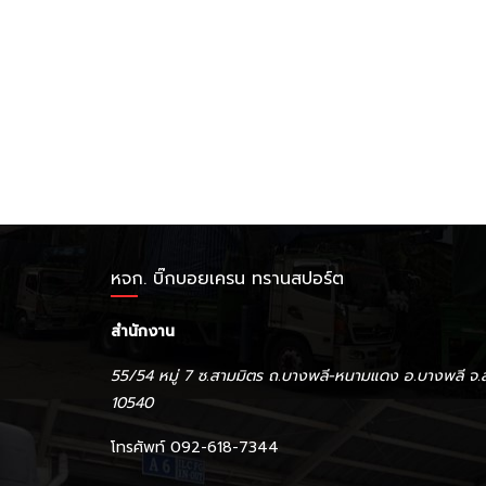
หจก. บิ๊กบอยเครน ทรานสปอร์ต
สำนักงาน
55/54 หมู่ 7 ซ.สามมิตร ถ.บางพลี-หนามแดง อ.บางพลี จ.
10540
โทรศัพท์ 092-618-7344