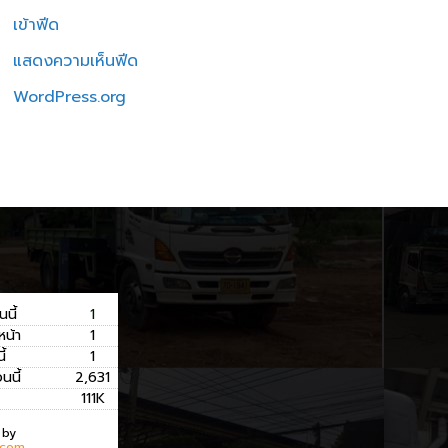
เข้าฟีด
แสดงความเห็นฟีด
WordPress.org
นนี้
1
หน้า
1
ี้
1
อนนี้
2,631
111K
 by
.com