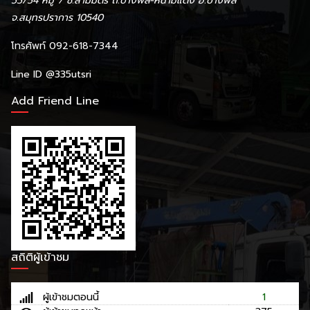
55/54 หมู่ 7 ซ.สามมิตร ถ.บางพลี-หนามแดง อ.บางพลี
จ.สมุทรปราการ 10540
โทรศัพท์ 092-618-7344
Line ID
@335utsri
Add Friend Line
สถิติผู้เข้าชม
ผู้เข้าชมตอนนี้
1