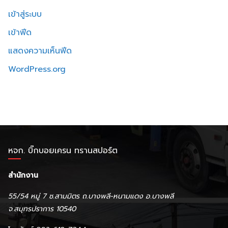
เข้าสู่ระบบ
เข้าฟีด
แสดงความเห็นฟีด
WordPress.org
หจก. บิ๊กบอยเครน ทรานสปอร์ต
สำนักงาน
55/54 หมู่ 7 ซ.สามมิตร ถ.บางพลี-หนามแดง อ.บางพลี
จ.สมุทรปราการ 10540