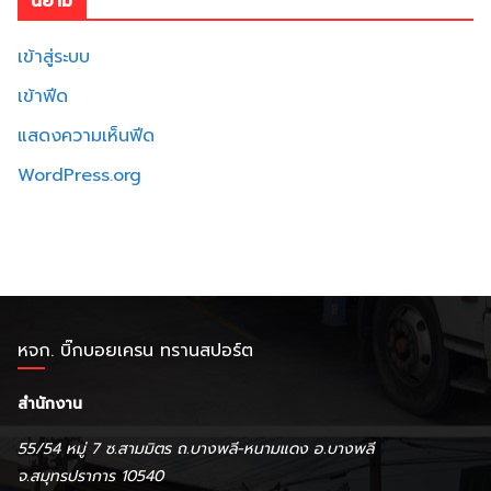
นิยาม
เข้าสู่ระบบ
เข้าฟีด
แสดงความเห็นฟีด
WordPress.org
หจก. บิ๊กบอยเครน ทรานสปอร์ต
สำนักงาน
55/54 หมู่ 7 ซ.สามมิตร ถ.บางพลี-หนามแดง อ.บางพลี
จ.สมุทรปราการ 10540