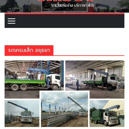
รถเครนเล็ก อยุธยา