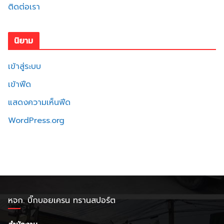
ติดต่อเรา
นิยาม
เข้าสู่ระบบ
เข้าฟีด
แสดงความเห็นฟีด
WordPress.org
หจก. บิ๊กบอยเครน ทรานสปอร์ต