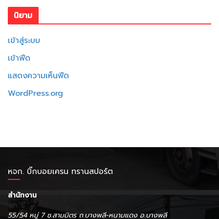
นิยาม
เข้าสู่ระบบ
เข้าฟีด
แสดงความเห็นฟีด
WordPress.org
หจก. บิ๊กบอยเครน ทรานสปอร์ต
สำนักงาน
55/54 หมู่ 7 ซ.สามมิตร ถ.บางพลี-หนามแดง อ.บางพลี