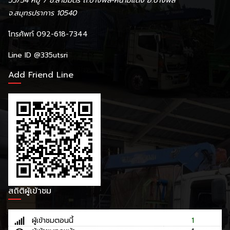
55/54 หมู่ 7 ซ.สามมิตร ถ.บางพลี-หนามแดง อ.บางพลี
จ.สมุทรปราการ 10540
โทรศัพท์ 092-618-7344
Line ID
@335utsri
Add Friend Line
สถิติผู้เข้าชม
ผู้เข้าชมตอนนี้
1