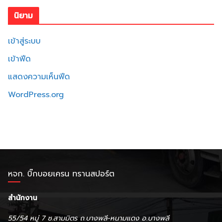
นิยาม
เข้าสู่ระบบ
เข้าฟีด
แสดงความเห็นฟีด
WordPress.org
หจก. บิ๊กบอยเครน ทรานสปอร์ต
สำนักงาน
55/54 หมู่ 7 ซ.สามมิตร ถ.บางพลี-หนามแดง อ.บางพลี