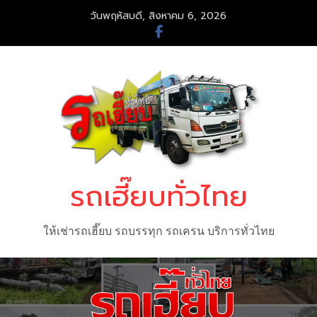
Skip
วันพฤหัสบดี, สิงหาคม 6, 2026
to
content
รถเฮี๊ยบทั่วไทย
ให้เช่ารถเฮี๊ยบ รถบรรทุก รถเครน บริการทั่วไทย