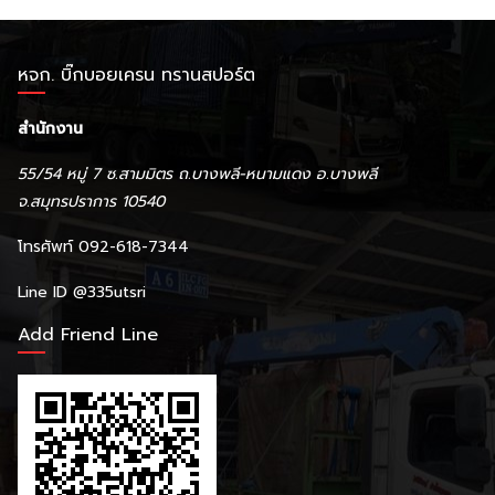
หจก. บิ๊กบอยเครน ทรานสปอร์ต
สำนักงาน
55/54 หมู่ 7 ซ.สามมิตร ถ.บางพลี-หนามแดง อ.บางพลี
จ.สมุทรปราการ 10540
โทรศัพท์ 092-618-7344
Line ID
@335utsri
Add Friend Line