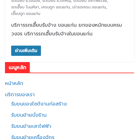
รถเฮี๊ยบ แวงน้อย
,
รถเฮี๊ยบ แวงใหญ่
,
รถเฮี๊ยบ โคกโพธิ์ไชย
,
รถเฮี๊ยบ โนนศิลา
,
เครนถูก ขอนแก่น
,
เช่ารถเครน ขอนแก่น
,
เฮี๊ยบถูก ขอนแก่น
บริการรถเฮี๊ยบรับจ้าง ขอนแก่น ยกของหนักแบบครบ
วงจร บริการรถเฮี๊ยบรับจ้างในขอนแก่น
อ่านเพิ่มเติม
เมนูหลัก
หน้าหลัก
บริการของเรา
รับขนของไซต์งานก่อสร้าง
รับขนย้ายนั่งร้าน
รับขนย้ายเสาไฟฟ้า
รับขนย้ายเครื่องจักร