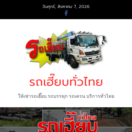
Skip
วันศุกร์, สิงหาคม 7, 2026
to
content
รถเฮี๊ยบทั่วไทย
ให้เช่ารถเฮี๊ยบ รถบรรทุก รถเครน บริการทั่วไทย