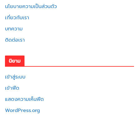
นโยบายความเป็นส่วนตัว
เกี่ยวกับเรา
บทความ
ติดต่อเรา
นิยาม
เข้าสู่ระบบ
เข้าฟีด
แสดงความเห็นฟีด
WordPress.org