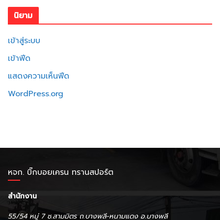
นิยาม
เข้าสู่ระบบ
เข้าฟีด
แสดงความเห็นฟีด
WordPress.org
หจก. บิ๊กบอยเครน ทรานสปอร์ต
สำนักงาน
55/54 หมู่ 7 ซ.สามมิตร ถ.บางพลี-หนามแดง อ.บางพลี