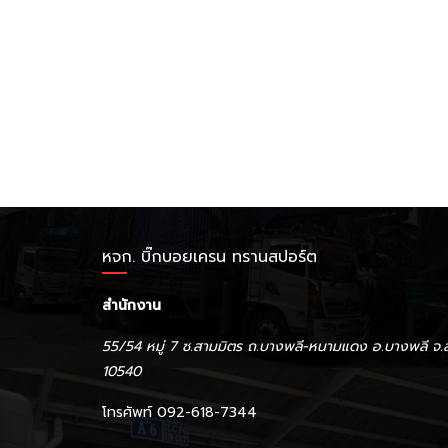
หจก. บิ๊กบอยเครน ทรานสปอร์ต
สำนักงาน
55/54 หมู่ 7 ซ.สามมิตร ถ.บางพลี-หนามแดง อ.บางพลี จ.
10540
โทรศัพท์ 092-618-7344