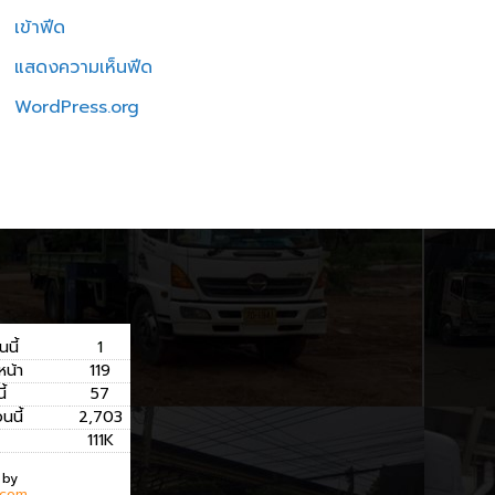
เข้าฟีด
แสดงความเห็นฟีด
WordPress.org
นนี้
1
หน้า
119
ี้
57
อนนี้
2,703
111K
 by
.com