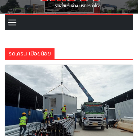
รถเครน เปือยน้อย