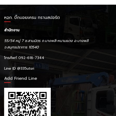
หจก. บิ๊กบอยเครน ทรานสปอร์ต
สำนักงาน
55/54 หมู่ 7 ซ.สามมิตร ถ.บางพลี-หนามแดง อ.บางพลี
จ.สมุทรปราการ 10540
โทรศัพท์ 092-618-7344
Line ID
@335utsri
Add Friend Line