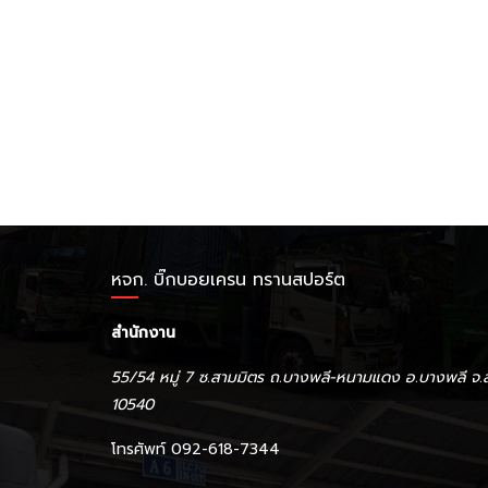
หจก. บิ๊กบอยเครน ทรานสปอร์ต
สำนักงาน
55/54 หมู่ 7 ซ.สามมิตร ถ.บางพลี-หนามแดง อ.บางพลี จ.
10540
โทรศัพท์ 092-618-7344