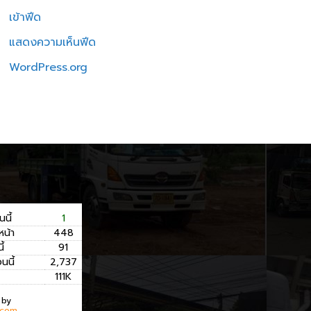
เข้าฟีด
แสดงความเห็นฟีด
WordPress.org
นนี้
1
หน้า
448
ี้
91
อนนี้
2,737
111K
 by
.com