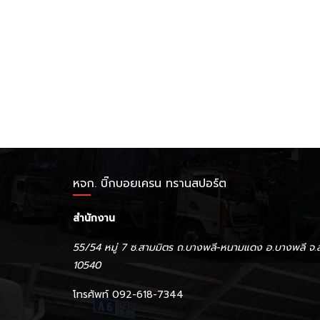
หจก. บิ๊กบอยเครน ทรานสปอร์ต
สำนักงาน
55/54 หมู่ 7 ซ.สามมิตร ถ.บางพลี-หนามแดง อ.บางพลี จ.
10540
โทรศัพท์ 092-618-7344