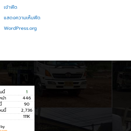
เข้าฟีด
แสดงความเห็นฟีด
WordPress.org
นนี้
1
หน้า
446
ี้
90
อนนี้
2,736
111K
 by
.com