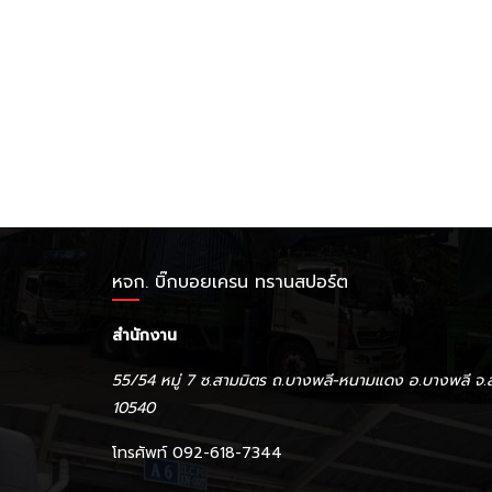
หจก. บิ๊กบอยเครน ทรานสปอร์ต
สำนักงาน
55/54 หมู่ 7 ซ.สามมิตร ถ.บางพลี-หนามแดง อ.บางพลี จ.
10540
โทรศัพท์ 092-618-7344