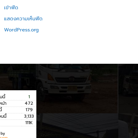
เข้าฟีด
แสดงความเห็นฟีด
WordPress.org
นนี้
1
หน้า
472
ี้
179
อนนี้
3,133
111K
 by
.com