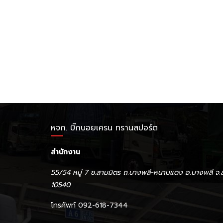
หจก. บิ๊กบอยเครน ทรานสปอร์ต
สำนักงาน
55/54 หมู่ 7 ซ.สามมิตร ถ.บางพลี-หนามแดง อ.บางพลี จ.
10540
โทรศัพท์ 092-618-7344