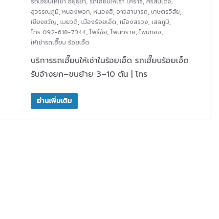
รถเฮี๊ยบให้เช่า อยุธยา
,
รถเฮี๊ยบให้เช่า โคราช
,
ศรีสมเด็จ
,
สุวรรณภูมิ
,
หนองพอก
,
หนองฮี
,
อาจสามารถ
,
เกษตรวิสัย
,
เชียงขวัญ
,
เมยวดี
,
เมืองร้อยเอ็ด
,
เมืองสรวง
,
เสลภูมิ
,
โทร 092-618-7344
,
โพธิ์ชัย
,
โพนทราย
,
โพนทอง
,
ให้เช่ารถเฮี๊ยบ ร้อยเอ็ด
บริการรถเฮี๊ยบให้เช่าในร้อยเอ็ด รถเฮี๊ยบร้อยเอ็ด
รับจ้างยก–ขนย้าย 3–10 ตัน | โทร
อ่านเพิ่มเติม