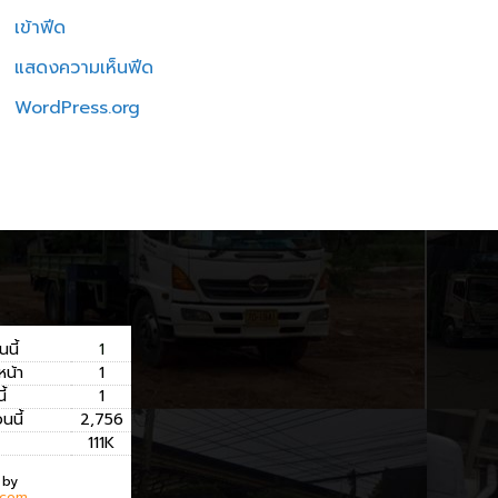
เข้าฟีด
แสดงความเห็นฟีด
WordPress.org
นนี้
1
หน้า
1
ี้
1
อนนี้
2,756
111K
 by
.com