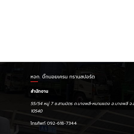
หจก. บิ๊กบอยเครน ทรานสปอร์ต
สำนักงาน
55/54 หมู่ 7 ซ.สามมิตร ถ.บางพลี-หนามแดง อ.บางพลี จ.
10540
โทรศัพท์ 092-618-7344