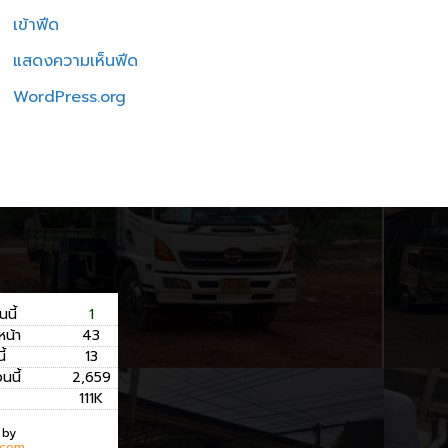
เข้าฟีด
แสดงความเห็นฟีด
WordPress.org
นนี้
1
หน้า
43
ี้
13
อนนี้
2,659
111K
 by
.com