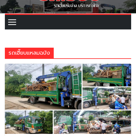
รถเฮี๊ยบแหลมฉบัง