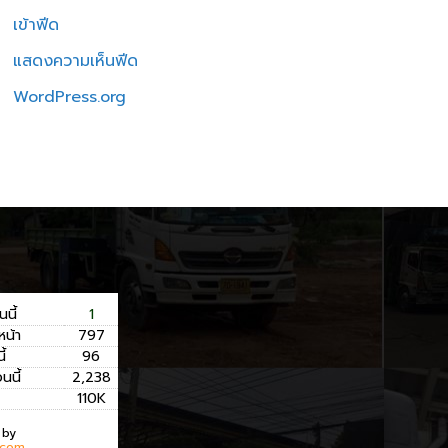
เข้าฟีด
แสดงความเห็นฟีด
WordPress.org
นนี้
1
หน้า
797
ี้
96
อนนี้
2,238
110K
 by
.com