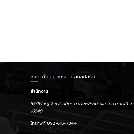
หจก. บิ๊กบอยเครน ทรานสปอร์ต
สำนักงาน
55/54 หมู่ 7 ซ.สามมิตร ถ.บางพลี-หนามแดง อ.บางพลี จ.
10540
โทรศัพท์ 092-618-7344