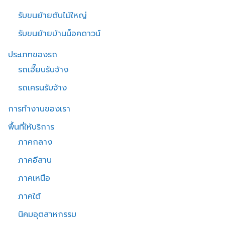
รับขนย้ายต้นไม้ใหญ่
รับขนย้ายบ้านน็อคดาวน์
ประเภทของรถ
รถเฮี๊ยบรับจ้าง
รถเครนรับจ้าง
การทำงานของเรา
พื้นที่ให้บริการ
ภาคกลาง
ภาคอีสาน
ภาคเหนือ
ภาคใต้
นิคมอุตสาหกรรม