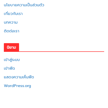
นโยบายความเป็นส่วนตัว
เกี่ยวกับเรา
บทความ
ติดต่อเรา
นิยาม
เข้าสู่ระบบ
เข้าฟีด
แสดงความเห็นฟีด
WordPress.org