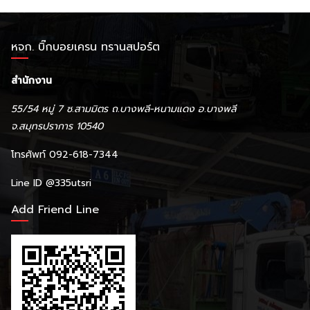
หจก. บิ๊กบอยเครน ทรานสปอร์ต
สำนักงาน
55/54 หมู่ 7 ซ.สามมิตร ถ.บางพลี-หนามแดง อ.บางพลี
จ.สมุทรปราการ 10540
โทรศัพท์ 092-618-7344
Line ID
@335utsri
Add Friend Line