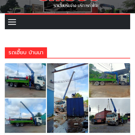
รถเฮี๊ยบ บ้านนา