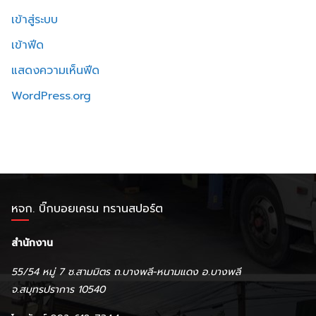
เข้าสู่ระบบ
เข้าฟีด
แสดงความเห็นฟีด
WordPress.org
หจก. บิ๊กบอยเครน ทรานสปอร์ต
สำนักงาน
55/54 หมู่ 7 ซ.สามมิตร ถ.บางพลี-หนามแดง อ.บางพลี
จ.สมุทรปราการ 10540