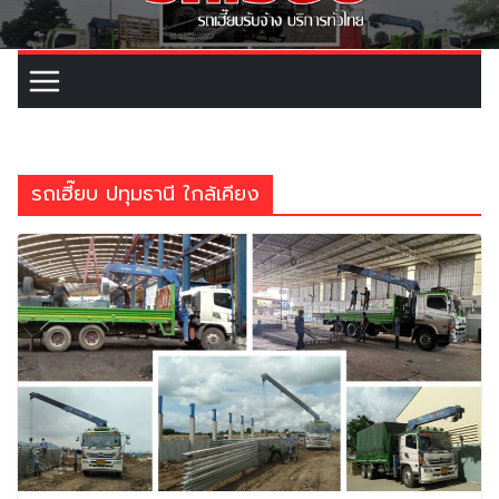
รถเฮี๊ยบ ปทุมธานี ใกล้เคียง