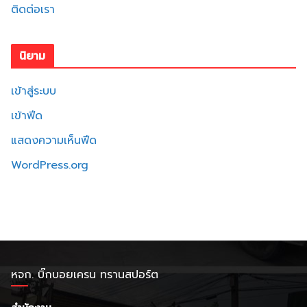
ติดต่อเรา
นิยาม
เข้าสู่ระบบ
เข้าฟีด
แสดงความเห็นฟีด
WordPress.org
หจก. บิ๊กบอยเครน ทรานสปอร์ต