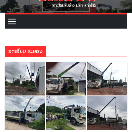
รถเฮี๊ยบ ระยอง