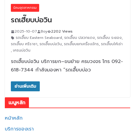
นิคมอุตสาหกรรม
รถเฮี๊ยบบ่อวิน
2025-10-07
Boy
2202 Views
รถเฮี๊ยบ Eastern Seaboard
,
รถเฮี๊ยบ ปลวกแดง
,
รถเฮี๊ยบ ระยอง
,
รถเฮี๊ยบ ศรีราชา
,
รถเฮี๊ยบบ่อวิน
,
รถเฮี๊ยบยกเครื่องจักร
,
รถเฮี๊ยบให้เช่า
,
เครนบ่อวิน
รถเฮี๊ยบบ่อวิน บริการยก–ขนย้าย ครบวงจร โทร 092-
618-7344 กำลังมองหา “รถเฮี๊ยบบ่อว
อ่านเพิ่มเติม
เมนูหลัก
หน้าหลัก
บริการของเรา