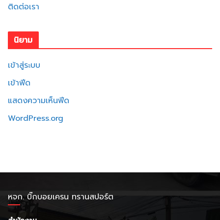
ติดต่อเรา
นิยาม
เข้าสู่ระบบ
เข้าฟีด
แสดงความเห็นฟีด
WordPress.org
หจก. บิ๊กบอยเครน ทรานสปอร์ต