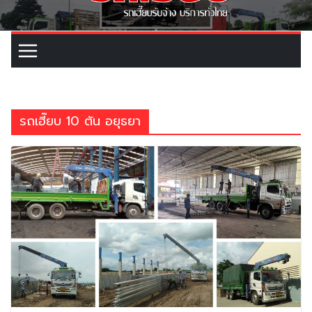
รถเฮี๊ยบ 10 ตัน อยุธยา