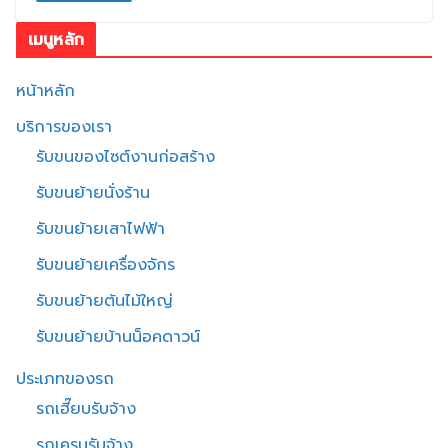
เมนูหลัก
หน้าหลัก
บริการของเรา
รับขนของไซต์งานก่อสร้าง
รับขนย้ายนั่งร้าน
รับขนย้ายเสาไฟฟ้า
รับขนย้ายเครื่องจักร
รับขนย้ายต้นไม้ใหญ่
รับขนย้ายบ้านน็อคดาวน์
ประเภทของรถ
รถเฮี๊ยบรับจ้าง
รถเครนรับจ้าง