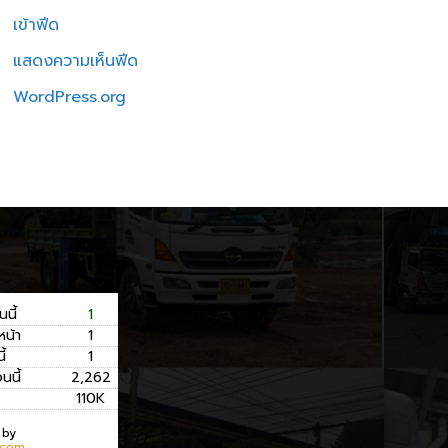
เข้าฟีด
แสดงความเห็นฟีด
WordPress.org
นนี้
1
หน้า
1
ี้
1
อนนี้
2,262
110K
 by
.com