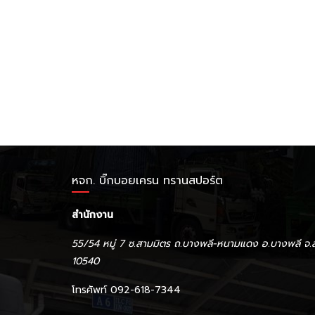
หจก. บิ๊กบอยเครน ทรานสปอร์ต
สำนักงาน
55/54 หมู่ 7 ซ.สามมิตร ถ.บางพลี-หนามแดง อ.บางพลี จ.
10540
โทรศัพท์ 092-618-7344