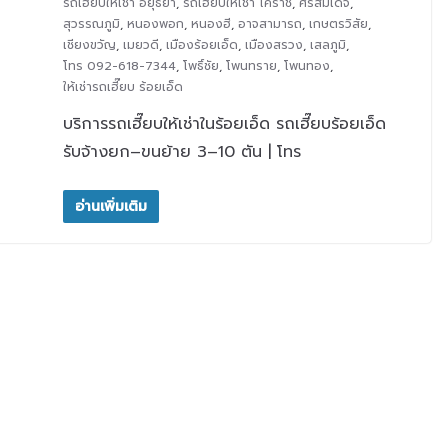
รถเฮี๊ยบให้เช่า อยุธยา
,
รถเฮี๊ยบให้เช่า โคราช
,
ศรีสมเด็จ
,
สุวรรณภูมิ
,
หนองพอก
,
หนองฮี
,
อาจสามารถ
,
เกษตรวิสัย
,
เชียงขวัญ
,
เมยวดี
,
เมืองร้อยเอ็ด
,
เมืองสรวง
,
เสลภูมิ
,
โทร 092-618-7344
,
โพธิ์ชัย
,
โพนทราย
,
โพนทอง
,
ให้เช่ารถเฮี๊ยบ ร้อยเอ็ด
บริการรถเฮี๊ยบให้เช่าในร้อยเอ็ด รถเฮี๊ยบร้อยเอ็ด
รับจ้างยก–ขนย้าย 3–10 ตัน | โทร
อ่านเพิ่มเติม