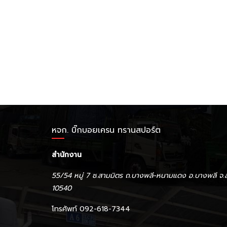
หจก. บิ๊กบอยเครน ทรานสปอร์ต
สำนักงาน
55/54 หมู่ 7 ซ.สามมิตร ถ.บางพลี-หนามแดง อ.บางพลี จ.
10540
โทรศัพท์ 092-618-7344