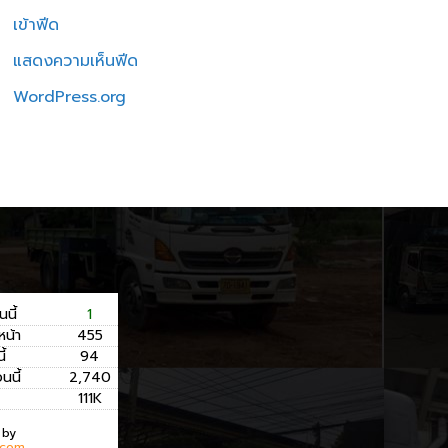
เข้าฟีด
แสดงความเห็นฟีด
WordPress.org
นนี้
1
หน้า
455
ี้
94
อนนี้
2,740
111K
 by
.com