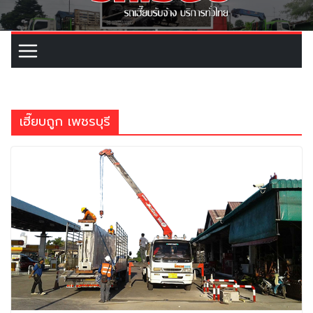
เฮี๊ยบถูก เพชรบุรี