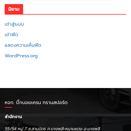
นิยาม
เข้าสู่ระบบ
เข้าฟีด
แสดงความเห็นฟีด
WordPress.org
หจก. บิ๊กบอยเครน ทรานสปอร์ต
สำนักงาน
55/54 หมู่ 7 ซ.สามมิตร ถ.บางพลี-หนามแดง อ.บางพลี