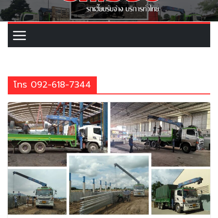
โทร 092-618-7344