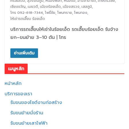
ศรีสมเด็จ
,
สุวรรณภูมิ
,
หนองพอก
,
หนองฮี
,
อาจสามารถ
,
เกษตรวิสัย
,
เชียงขวัญ
,
เมยวดี
,
เมืองร้อยเอ็ด
,
เมืองสรวง
,
เสลภูมิ
,
โทร 092-618-7344
,
โพธิ์ชัย
,
โพนทราย
,
โพนทอง
,
ให้เช่ารถเฮี๊ยบ ร้อยเอ็ด
บริการรถเฮี๊ยบให้เช่าในร้อยเอ็ด รถเฮี๊ยบร้อยเอ็ด รับจ้าง
ยก–ขนย้าย 3–10 ตัน | โทร
อ่านเพิ่มเติม
เมนูหลัก
หน้าหลัก
บริการของเรา
รับขนของไซต์งานก่อสร้าง
รับขนย้ายนั่งร้าน
รับขนย้ายเสาไฟฟ้า