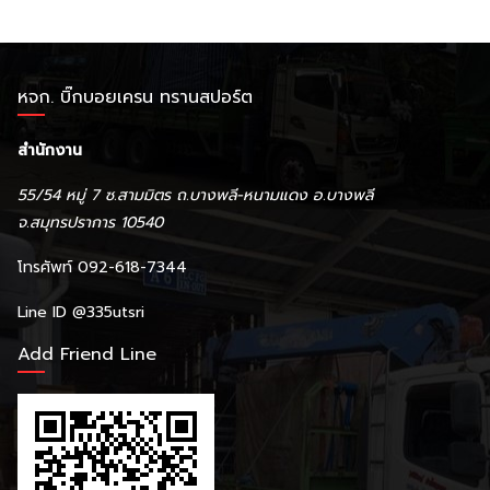
หจก. บิ๊กบอยเครน ทรานสปอร์ต
สำนักงาน
55/54 หมู่ 7 ซ.สามมิตร ถ.บางพลี-หนามแดง อ.บางพลี
จ.สมุทรปราการ 10540
โทรศัพท์ 092-618-7344
Line ID
@335utsri
Add Friend Line