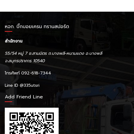
หจก. บิ๊กบอยเครน ทรานสปอร์ต
สำนักงาน
55/54 หมู่ 7 ซ.สามมิตร ถ.บางพลี-หนามแดง อ.บางพลี
จ.สมุทรปราการ 10540
โทรศัพท์ 092-618-7344
Line ID
@335utsri
Add Friend Line