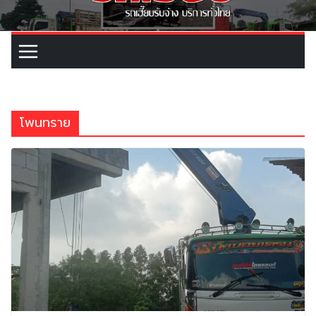
โพนทราย