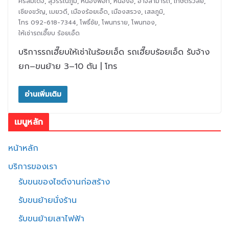
ศรีสมเด็จ
,
สุวรรณภูมิ
,
หนองพอก
,
หนองฮี
,
อาจสามารถ
,
เกษตรวิสัย
,
เชียงขวัญ
,
เมยวดี
,
เมืองร้อยเอ็ด
,
เมืองสรวง
,
เสลภูมิ
,
โทร 092-618-7344
,
โพธิ์ชัย
,
โพนทราย
,
โพนทอง
,
ให้เช่ารถเฮี๊ยบ ร้อยเอ็ด
บริการรถเฮี๊ยบให้เช่าในร้อยเอ็ด รถเฮี๊ยบร้อยเอ็ด รับจ้าง
ยก–ขนย้าย 3–10 ตัน | โทร
อ่านเพิ่มเติม
เมนูหลัก
หน้าหลัก
บริการของเรา
รับขนของไซต์งานก่อสร้าง
รับขนย้ายนั่งร้าน
รับขนย้ายเสาไฟฟ้า